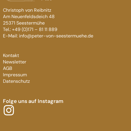
Christoph von Reibnitz
Am Neuenfeldsdeich 48
25371 Seestermühe
Tel.: +49 (0)171 – 81 11 889
E-Mail: info@peter-von-seestermuehe.de
Kontakt
Newsletter
AGB
Impressum
Datenschutz
Folge uns auf Instagram
I
n