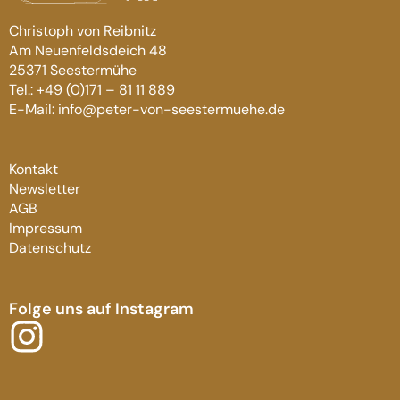
Christoph von Reibnitz
Am Neuenfeldsdeich 48
25371 Seestermühe
Tel.: +49 (0)171 – 81 11 889
E-Mail: info@peter-von-seestermuehe.de
Kontakt
Newsletter
AGB
Impressum
Datenschutz
Folge uns auf Instagram
I
n