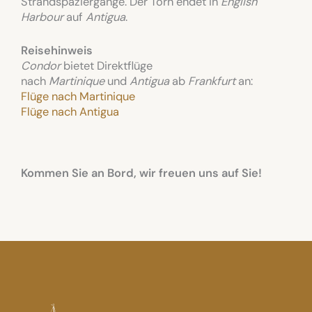
Strandspaziergänge. Der Törn endet in
English
Harbour
auf
Antigua
.
Reisehinweis
Condor
bietet Direktflüge
nach
Martinique
und
Antigua
ab
Frankfurt
an:
Flüge nach Martinique
Flüge nach Antigua
Kommen Sie an Bord, wir freuen uns auf Sie!