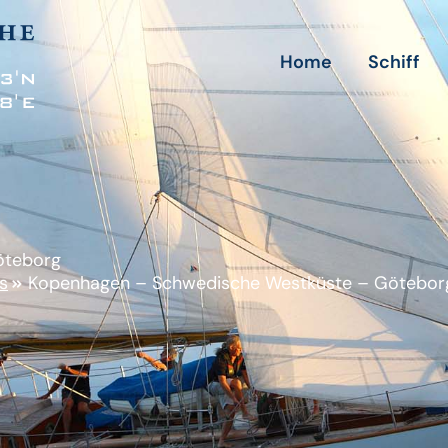
Home
Schiff
öteborg
s
Kopenhagen – Schwedische Westküste – Götebor