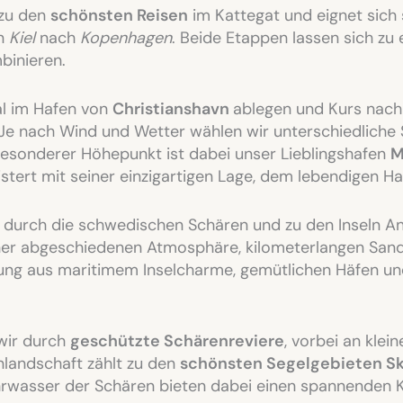
 zu den
schönsten Reisen
im Kattegat und eignet sich
on
Kiel
nach
Kopenhagen
. Beide Etappen lassen sich z
binieren.
al im Hafen von
Christianshavn
ablegen und Kurs nach
Je nach Wind und Wetter wählen wir unterschiedliche
 besonderer Höhepunkt ist dabei unser Lieblingshafen
M
tert mit seiner einzigartigen Lage, dem lebendigen H
 durch die schwedischen Schären und zu den Inseln An
einer abgeschiedenen Atmosphäre, kilometerlangen Sa
ng aus maritimem Inselcharme, gemütlichen Häfen und 
wir durch
geschützte Schärenreviere
, vorbei an klei
landschaft zählt zu den
schönsten Segelgebieten S
ahrwasser der Schären bieten dabei einen spannenden 