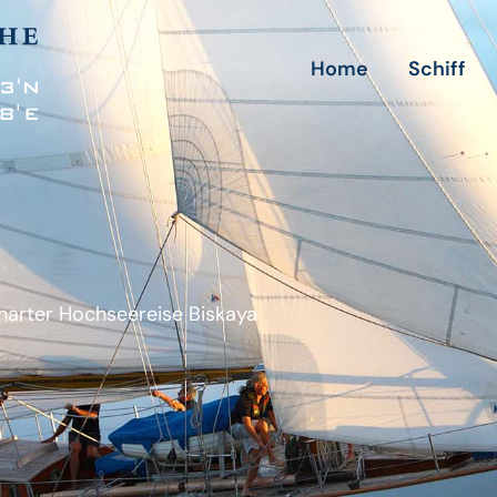
Home
Schiff
Charter Hochseereise Biskaya