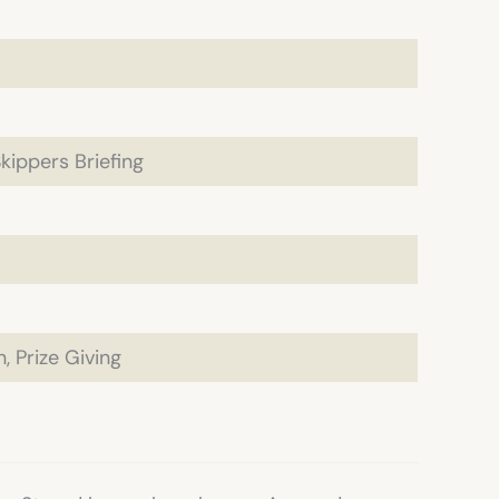
ippers Briefing
, Prize Giving