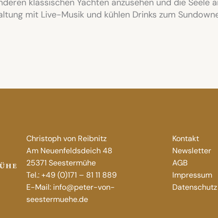
anderen klassischen Yachten anzusehen und die Seele 
taltung mit Live-Musik und kühlen Drinks zum Sundowne
Christoph von Reibnitz
Kontakt
Am Neuenfeldsdeich 48
Newsletter
25371 Seestermühe
AGB
Tel.: +49 (0)171 – 81 11 889
Impressum
E-Mail: info@peter-von-
Datenschutz
seestermuehe.de